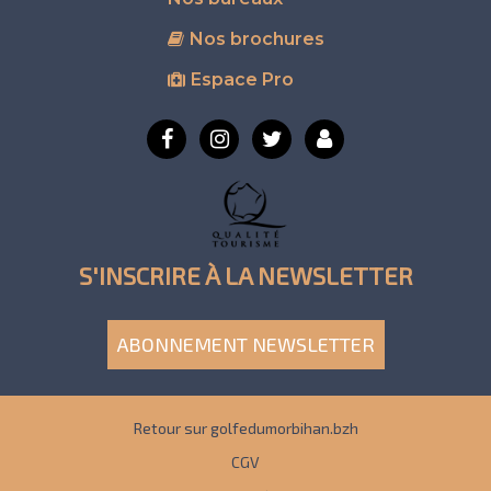
Nos brochures
Espace Pro
S'INSCRIRE À LA NEWSLETTER
ABONNEMENT NEWSLETTER
Retour sur golfedumorbihan.bzh
CGV