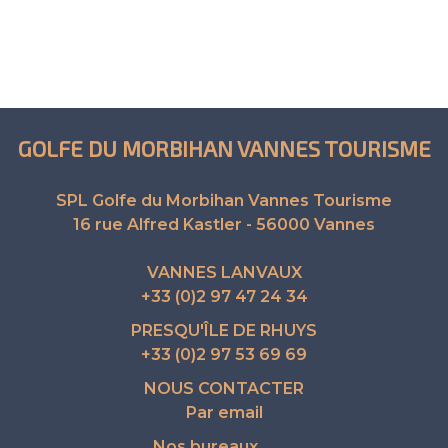
GOLFE DU MORBIHAN VANNES TOURISME
SPL Golfe du Morbihan Vannes Tourisme
16 rue Alfred Kastler - 56000 Vannes
VANNES LANVAUX
+33 (0)2 97 47 24 34
PRESQU'ÎLE DE RHUYS
+33 (0)2 97 53 69 69
NOUS CONTACTER
Par email
Nos bureaux