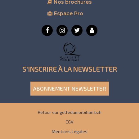
Nos brochures
Espace Pro
S'INSCRIRE À LA NEWSLETTER
ABONNEMENT NEWSLETTER
Retour sur golfedumorbihan.bzh
CGV
Mentions Légales