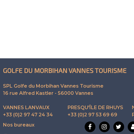
GOLFE DU MORBIHAN VANNES TOURISME
SPL Golfe du Morbihan Vannes Tourisme
16 rue Alfred Kastler - 56000 Vannes
VANNES LANVAUX
PRESQU'ÎLE DE RHUYS
+33 (0)2 97 47 24 34
+33 (0)2 97 53 69 69
Nos bureaux