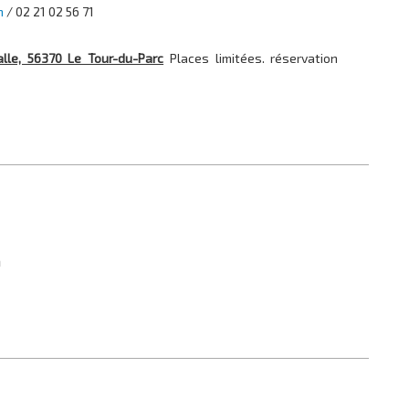
h
/ 02 21 02 56 71
alle, 56370 Le Tour-du-Parc
Places limitées. réservation
h